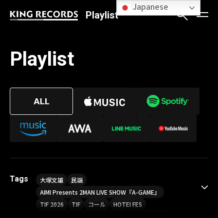
Japanese
Playlist
Playlist
Tags
大塚文雄
民謡
AIMI Presents 2MAN LIVE SHOW『A-GAME』
TIF 2026
TIF
コール
HOTEI FES
Sou LIVE Tour 2026「Finder」
喝采パレード