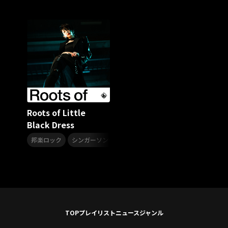
アリーナツアー2026
LIVE HOUSE TOUR“AKATSUKI”
オメガドライブ
スターダスト☆レビュー
夏曲
ソロコン
魔法少女リリカルなのは
Rain Tree
SAKI
PLUVIA
やついフェス
ポジティブソング
いぬかみっ!
アイドルソング
ごぶごぶフェスティバル2026
Masato
島 憂樹
風水ノ里恒彦
ミスタートロットジャパン
牛島隆太
Roots of Little
カモシタサラ
インナージャーニー
本多秀
Black Dress
石田千穂
STU48 9周年コンサート
,
,
,
SAKAE SP-RING 2026
SOME MINGLE
南野陽子
邦楽ロック
シンガーソングライター
歌謡ロック
Little Black 
JAPAN JAM
JAPAN JAM 2026
ももクロランド
廣野
新井正人
機動戦士ガンダムZZ
ダイアリー
的場浩司
Faulieu．
Anime
JELEE
夜クラ
天狼群
ばっどがーる
ノットイコールミー
Your Flower
TRIGENESICA
寺内タケシ
TOP
プレイリスト
ニュース
ジャンル
江利チエミ
多聞くん今どっち！？
Johnny
Vtuber
Sumio Shiratori
Moomin
ヒーロー