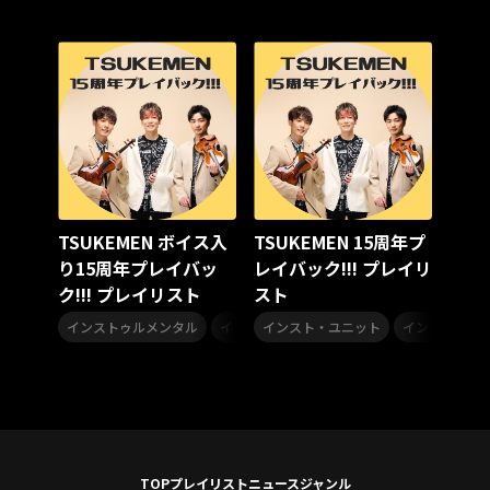
アリーナツアー2026
LIVE HOUSE TOUR“AKATSUKI”
オメガドライブ
スターダスト☆レビュー
夏曲
ソロコン
魔法少女リリカルなのは
Rain Tree
SAKI
PLUVIA
やついフェス
ポジティブソング
いぬかみっ!
アイドルソング
ごぶごぶフェスティバル2026
Masato
島 憂樹
風水ノ里恒彦
ミスタートロットジャパン
牛島隆太
TSUKEMEN ボイス入
TSUKEMEN 15周年プ
カモシタサラ
インナージャーニー
本多秀
り15周年プレイバッ
レイバック!!! プレイリ
石田千穂
STU48 9周年コンサート
ク!!! プレイリスト
スト
SAKAE SP-RING 2026
SOME MINGLE
南野陽子
,
,
,
,
,
JAPAN JAM
JAPAN JAM 2026
ももクロランド
インストゥルメンタル
インスト
インスト・ユニット
instrumental
リラックス
インストゥル
廣野
新井正人
機動戦士ガンダムZZ
ダイアリー
的場浩司
Faulieu．
Anime
JELEE
夜クラ
天狼群
ばっどがーる
ノットイコールミー
Your Flower
TRIGENESICA
寺内タケシ
江利チエミ
多聞くん今どっち！？
Johnny
TOP
プレイリスト
ニュース
ジャンル
Vtuber
Sumio Shiratori
Moomin
ヒーロー