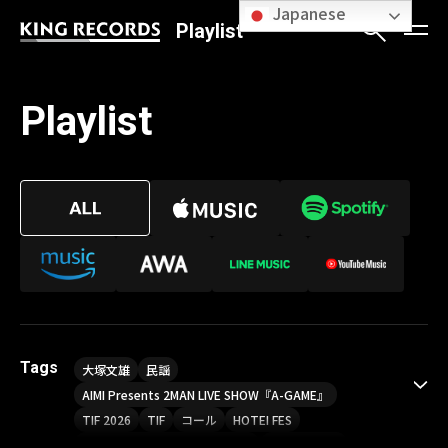
Japanese
Playlist
Playlist
Tags
大塚文雄
民謡
AIMI Presents 2MAN LIVE SHOW『A-GAME』
TIF 2026
TIF
コール
HOTEI FES
Sou LIVE Tour 2026「Finder」
喝采パレード