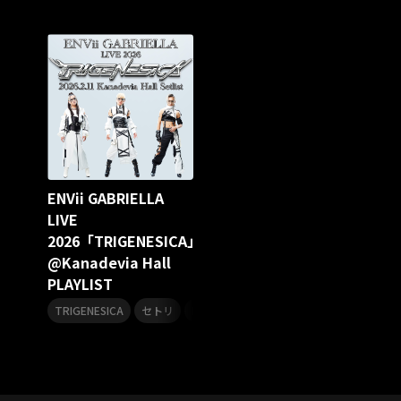
スターダスト☆レビュー
夏曲
ソロコン
魔法少女リリカルなのは
Rain Tree
SAKI
PLUVIA
やついフェス
ポジティブソング
いぬかみっ!
アイドルソング
ごぶごぶフェスティバル2026
Masato
島 憂樹
風水ノ里恒彦
ミスタートロットジャパン
牛島隆太
カモシタサラ
インナージャーニー
本多秀
石田千穂
STU48 9周年コンサート
ENVii GABRIELLA
SAKAE SP-RING 2026
SOME MINGLE
南野陽子
LIVE
JAPAN JAM
JAPAN JAM 2026
ももクロランド
2026「TRIGENESICA」
廣野
新井正人
機動戦士ガンダムZZ
ダイアリー
@Kanadevia Hall
的場浩司
Faulieu．
Anime
JELEE
夜クラ
PLAYLIST
天狼群
ばっどがーる
ノットイコールミー
,
,
TRIGENESICA
Your Flower
セトリ
TRIGENESICA
ENVii GABRIELLA
寺内タケシ
江利チエミ
多聞くん今どっち！？
Johnny
Vtuber
Sumio Shiratori
Moomin
ヒーロー
ももクリ2025
ドレスコーズのクリスマス
ホワイトスコーピオン
ピンキーとキラーズ
TRIX