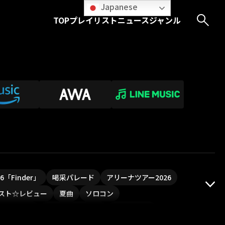
Japanese
TOP
プレイリスト
ニュース
ジャンル
026「Finder」
喝采パレード
アリーナツアー2026
スト☆レビュー
夏曲
ソロコン
ついフェス
ポジティブソング
いぬかみっ!