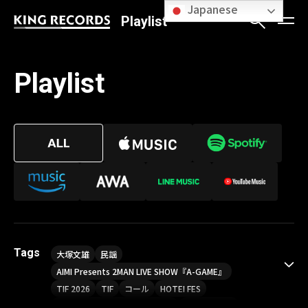
Japanese
Playlist
Playlist
Tags
大塚文雄
民謡
AIMI Presents 2MAN LIVE SHOW『A-GAME』
TIF 2026
TIF
コール
HOTEI FES
Sou LIVE Tour 2026「Finder」
喝采パレード