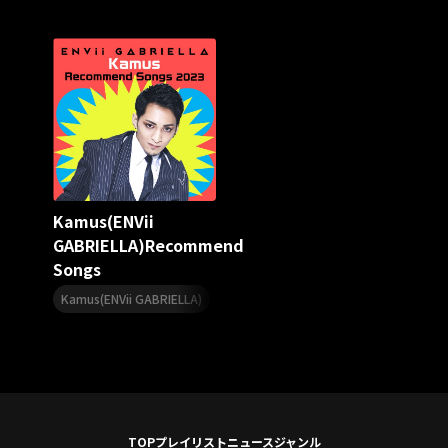
アリーナツアー2026
LIVE HOUSE TOUR“AKATSUKI”
オメガドライブ
スターダスト☆レビュー
夏曲
ソロコン
魔法少女リリカルなのは
Rain Tree
SAKI
PLUVIA
やついフェス
ポジティブソング
いぬかみっ!
アイドルソング
ごぶごぶフェスティバル2026
Masato
島 憂樹
風水ノ里恒彦
ミスタートロットジャパン
牛島隆太
Kamus(ENVii
カモシタサラ
インナージャーニー
本多秀
GABRIELLA)Recommend
石田千穂
STU48 9周年コンサート
Songs
SAKAE SP-RING 2026
SOME MINGLE
南野陽子
,
JAPAN JAM
JAPAN JAM 2026
ももクロランド
Kamus(ENVii GABRIELLA)
ENVii GABRIELLA
廣野
新井正人
機動戦士ガンダムZZ
ダイアリー
的場浩司
Faulieu．
Anime
JELEE
夜クラ
天狼群
ばっどがーる
ノットイコールミー
Your Flower
TRIGENESICA
寺内タケシ
江利チエミ
多聞くん今どっち！？
Johnny
TOP
プレイリスト
ニュース
ジャンル
Vtuber
Sumio Shiratori
Moomin
ヒーロー