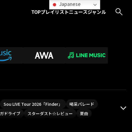
Japanese
TOP
プレイリスト
ニュース
ジャンル
Sou LIVE Tour 2026「Finder」
喝采パレード
ガドライブ
スターダスト☆レビュー
夏曲
PLUVIA
やついフェス
ポジティブソング