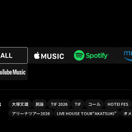
s
大塚文雄
民謡
TIF 2026
TIF
コール
HOTEI FES
アリーナツアー2026
LIVE HOUSE TOUR“AKATSUKI”
オメ
ソロコン
魔法少女リリカルなのは
Rain Tree
SAKI