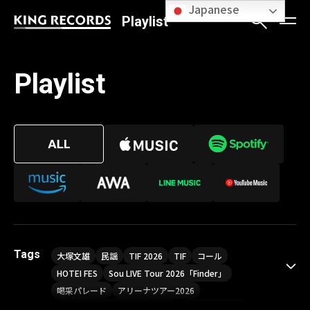
Japanese
Playlist
Playlist
Tags
大塚文雄
民謡
TIF 2026
TIF
コール
HOTEI FES
Sou LIVE Tour 2026「Finder」
喝采パレード
アリーナツアー2026
LIVE HOUSE TOUR“AKATSUKI”
オメガドライブ