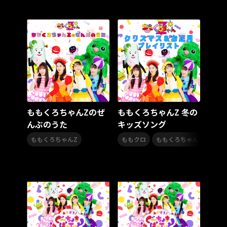
スターダスト☆レビュー
夏曲
ソロコン
魔法少女リリカルなのは
Rain Tree
SAKI
PLUVIA
やついフェス
ポジティブソング
いぬかみっ!
アイドルソング
ごぶごぶフェスティバル2026
Masato
島 憂樹
風水ノ里恒彦
ミスタートロットジャパン
牛島隆太
カモシタサラ
インナージャーニー
本多秀
石田千穂
STU48 9周年コンサート
ももくろちゃんZのぜ
ももくろちゃんZ 冬の
SAKAE SP-RING 2026
SOME MINGLE
南野陽子
んぶのうた
キッズソング
JAPAN JAM
JAPAN JAM 2026
ももクロランド
,
,
廣野
新井正人
機動戦士ガンダムZZ
ダイアリー
ももくろちゃんZ
ももクロ
ももくろちゃんZ
もも
的場浩司
Faulieu．
Anime
JELEE
夜クラ
天狼群
ばっどがーる
ノットイコールミー
Your Flower
TRIGENESICA
寺内タケシ
江利チエミ
多聞くん今どっち！？
Johnny
Vtuber
Sumio Shiratori
Moomin
ヒーロー
ももクリ2025
ドレスコーズのクリスマス
ホワイトスコーピオン
ピンキーとキラーズ
TRIX