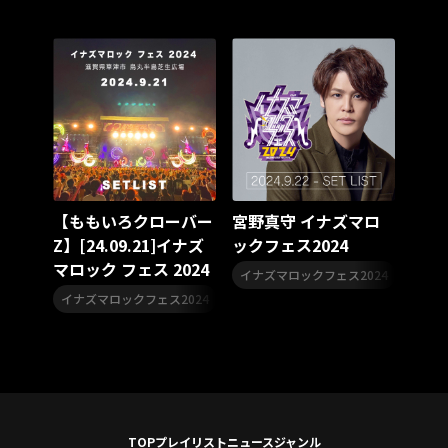
スターダスト☆レビュー
夏曲
ソロコン
魔法少女リリカルなのは
Rain Tree
SAKI
PLUVIA
やついフェス
ポジティブソング
いぬかみっ!
アイドルソング
ごぶごぶフェスティバル2026
Masato
島 憂樹
風水ノ里恒彦
ミスタートロットジャパン
牛島隆太
カモシタサラ
インナージャーニー
本多秀
石田千穂
STU48 9周年コンサート
【ももいろクローバー
宮野真守 イナズマロ
SAKAE SP-RING 2026
SOME MINGLE
南野陽子
Z】[24.09.21]イナズ
ックフェス2024
JAPAN JAM
JAPAN JAM 2026
ももクロランド
マロック フェス 2024
,
廣野
新井正人
機動戦士ガンダムZZ
ダイアリー
イナズマロックフェス2024
宮野真
,
,
,
的場浩司
Faulieu．
Anime
JELEE
夜クラ
イナズマロックフェス2024
イナズマロックフェス
百田夏菜子
天狼群
ばっどがーる
ノットイコールミー
Your Flower
TRIGENESICA
寺内タケシ
江利チエミ
多聞くん今どっち！？
Johnny
Vtuber
Sumio Shiratori
Moomin
ヒーロー
ももクリ2025
ドレスコーズのクリスマス
TOP
プレイリスト
ニュース
ジャンル
ホワイトスコーピオン
ピンキーとキラーズ
TRIX