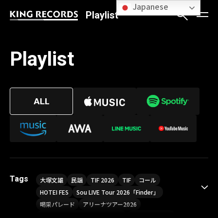
Japanese
Playlist
Playlist
Tags
大塚文雄
民謡
TIF 2026
TIF
コール
HOTEI FES
Sou LIVE Tour 2026「Finder」
喝采パレード
アリーナツアー2026
LIVE HOUSE TOUR“AKATSUKI”
オメガドライブ