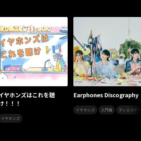
KING Jazz RE:Generation8
KING Jazz RE:Generation7
プリンセッション・オーケストラ
クラシック★スターズ
ポルノグラフィティ
MADKID
椎名佐千子
呂布カルマ
ボイス入り
NMB48
渋谷系
塙 耕記
JUDGMENT! RE
流星機ガクセイバー
影山ヒロノブ
折笠愛
玉川紗己子
桃森すもも
浅木舞
福井裕佳梨
秋田まどか
中原麻衣
村山彩希
松井珠理奈
岡田奈々
ビタミンB
バレイベ2
KING Jazz RE:Generation5
中村晃子
KING Jazz RE:Gen
どついたれ本舗
Unpacking the Past
Unpacking the Pas
シブヤ・ディビジョン
TVアニメ
爆れつハンター
INF
イヤホンズはこれを聴
Earphones Discography
ももいろ歌合戦
ももいろクリスマス2024-HOLY 4D NIGHT-
け！！！
,
,
イヤホンズ
入門編
ディスコグ
麻天狼
KING RECORDS HOT 30 2024
HOT30
サマーソ
,
,
,
,
n All Starts)
イヤホンズ
TeddyLoid
清 竜人
サイプレス上野とロベルト吉野
イ
KING Jazz RE:Generation3
KING Jazz RE:Generation
シンガーソングライター
歌謡ロック
Little Black Dress