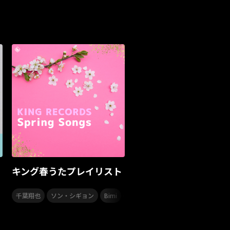
Masato
島 憂樹
風水ノ里恒彦
ナージャーニー
本多秀
石田千穂
GLE
南野陽子
JAPAN JAM
JAPAN JAM 2026
ダイアリー
的場浩司
Faulieu．
Anime
ミー
Your Flower
TRIGENESICA
寺内タケシ
Sumio Shiratori
Moomin
ヒーロー
ピオン
ピンキーとキラーズ
TRIX
気志團万博
童謡
カリスマガンボツアー
ル
合唱コン
運動会
音楽
KING MINYO GROOVE
MAD TRIGGER CREW
ズ
CTI
ポピュラー
カリスマワールドエキスポ
キング春うたプレイリスト
高橋李依
高野麻里佳
長久友紀
LuckyFes’25
,
,
,
,
,
,
千葉翔也
ソン・シギョン
Bimi
小林私
イヤホンズ
angela
ライブミュージック
ドライブソング
眞呼
SUI FESTIVAL!2025
YATSUI FESTIVAL
ボサノバ