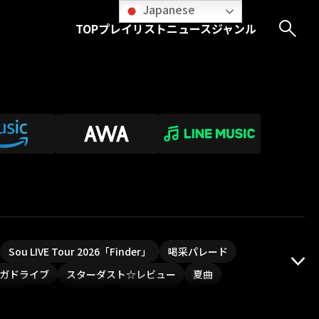
Japanese
TOP
プレイリスト
ニュース
ジャンル
Sou LIVE Tour 2026「Finder」
喝采パレード
ガドライブ
スターダスト☆レビュー
夏曲
PLUVIA
やついフェス
ポジティブソング