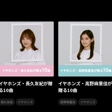
いぬかみっ!
アイドルソング
ごぶごぶフェスティバル2026
ミスタートロットジャパン
牛島隆太
カモシタサラ
イン
STU48 9周年コンサート
SAKAE SP-RING 2026
SOME MIN
ももクロランド
廣野
新井正人
機動戦士ガンダムZZ
JELEE
夜クラ
天狼群
ばっどがーる
ノットイコール
江利チエミ
多聞くん今どっち！？
Johnny
Vtuber
ももクリ2025
ドレスコーズのクリスマス
ホワイトスコー
リクエストアワー
リクアワ
カリスマガンボ
TRiDENT
ANGEL EYES
MIQ
MIO
合唱
合唱曲
合唱コンクー
YUMA UCHIDA LIVE TOUR 2025 アトリエ ～Colorful～
映画
ギタリスト
Bimi Live Galley
Living Streak
スレイヤー
イヤホンズ・長久友紀が贈
イヤホンズ・高野麻里佳が
ヒプマイ 11th LIVE
うたの☆プリンスさまっ♪
田中将大
る10曲
贈る10曲
フリクリ
XinU
ノイミー
SUMMER
夏ドライブ
ド
,
,
長久友紀
イヤホンズ
高野麻里佳
イヤホンズ
KING Jazz RE:Generation9
YATSUI FESTIVAL! 2025
YAT