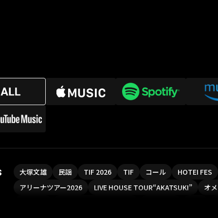
s
大塚文雄
民謡
TIF 2026
TIF
コール
HOTEI FES
アリーナツアー2026
LIVE HOUSE TOUR“AKATSUKI”
オメ
ソロコン
魔法少女リリカルなのは
Rain Tree
SAKI