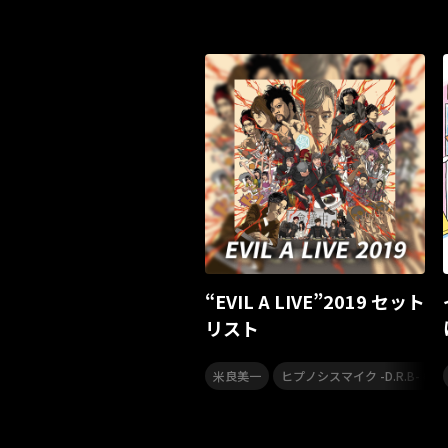
“EVIL A LIVE”2019 セット
リスト
,
米良美一
ヒプノシスマイク -D.R.B- (Divisio