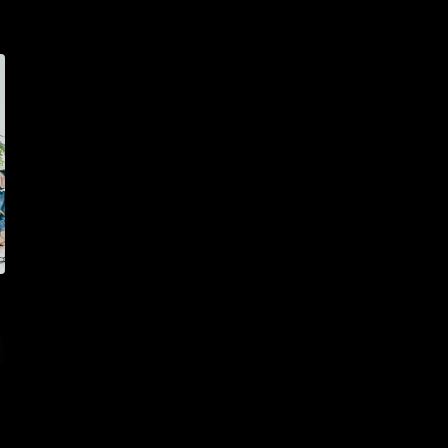
秋元康
ホワスピ
アヴァンギャルド
AniDrop
原田和典
HIDEKiSM
Takassy
R
ボイス入り全曲解説
神聖かまってちゃん
CORDS
タクミ
ダイキ
水谷優子
松井菜桜子
美野春樹
佐々木望
七人のナナ
名塚佳織
Extreme Hearts
岡崎体育
025
バレイベ
和ジャズ
eration4
言の葉党
オオサカ・ディビジョン
t vol.2：Folk rock
HACHI
Vsinger
Whoopee Bomb
高岩遼
Redhair Rosy
ももクリ2024
シンジュク・ディビジョン
ラフィ
ング
海
ウィンターソング
冬うた
,
,
,
,
,
ヤホンズ
月蝕會議
B.O.L.T
ももいろクローバーZ
特撮
ヒプノシスマイク -
和田雅成
the dresscodes
邦楽ロック
kein
ヴィジュアル系
前島亜美
SOUND FUJI