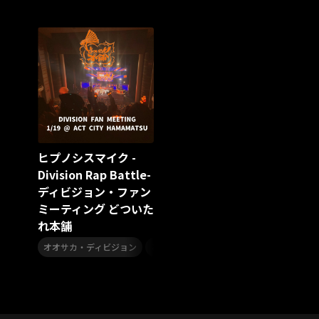
スターダスト☆レビュー
夏曲
ソロコン
魔法少女リリカルなのは
Rain Tree
SAKI
PLUVIA
やついフェス
ポジティブソング
いぬかみっ!
アイドルソング
ごぶごぶフェスティバル2026
Masato
島 憂樹
風水ノ里恒彦
ミスタートロットジャパン
牛島隆太
カモシタサラ
インナージャーニー
本多秀
石田千穂
STU48 9周年コンサート
ヒプノシスマイク -
SAKAE SP-RING 2026
SOME MINGLE
南野陽子
Division Rap Battle-
JAPAN JAM
JAPAN JAM 2026
ももクロランド
ディビジョン・ファン
廣野
新井正人
機動戦士ガンダムZZ
ダイアリー
ミーティング どついた
的場浩司
Faulieu．
Anime
JELEE
夜クラ
れ本舗
天狼群
ばっどがーる
ノットイコールミー
,
,
オオサカ・ディビジョン
Your Flower
TRIGENESICA
どついたれ本舗
寺内タケシ
ヒプノシスマイク -Division
江利チエミ
多聞くん今どっち！？
Johnny
Vtuber
Sumio Shiratori
Moomin
ヒーロー
ももクリ2025
ドレスコーズのクリスマス
ホワイトスコーピオン
ピンキーとキラーズ
TRIX