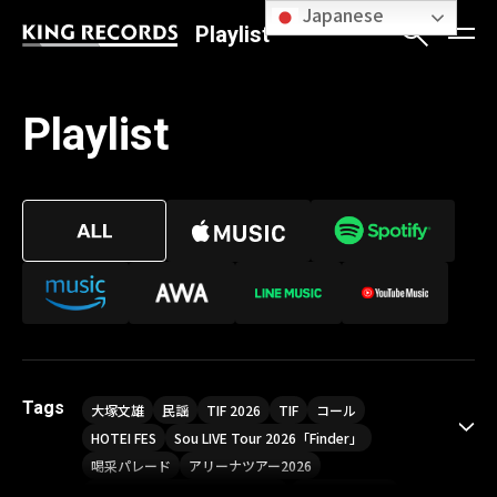
Japanese
Playlist
Playlist
Tags
大塚文雄
民謡
TIF 2026
TIF
コール
HOTEI FES
Sou LIVE Tour 2026「Finder」
喝采パレード
アリーナツアー2026
LIVE HOUSE TOUR“AKATSUKI”
オメガドライブ