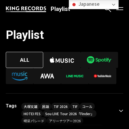
Japanese
Playlist
Playlist
Tags
大塚文雄
民謡
TIF 2026
TIF
コール
HOTEI FES
Sou LIVE Tour 2026「Finder」
喝采パレード
アリーナツアー2026
LIVE HOUSE TOUR“AKATSUKI”
オメガドライブ