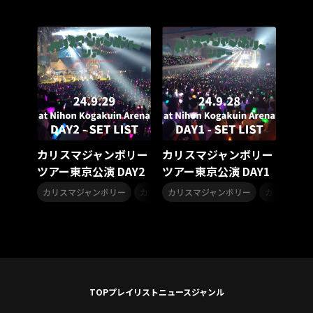
スターダスト☆レビュー
夏曲
ソロコン
魔法少女リリカルなのは
Rain Tree
SAKI
PLUVIA
やついフェス
ポジティブソング
いぬかみっ!
アイドルソング
ごぶごぶフェスティバル2026
Masato
島 憂樹
風水ノ里恒彦
ミスタートロットジャパン
牛島隆太
カモシタサラ
インナージャーニー
本多秀
石田千穂
STU48 9周年コンサート
カリスマジャンボリー
カリスマジャンボリー
SAKAE SP-RING 2026
SOME MINGLE
南野陽子
ツアー東京公演 DAY2
ツアー東京公演 DAY1
JAPAN JAM
JAPAN JAM 2026
ももクロランド
,
,
,
廣野
新井正人
機動戦士ガンダムZZ
ダイアリー
カリスマジャンボリー
カリスマジャンボリーツアー
カリスマジャンボリー
七人のカリス
カリスマジ
的場浩司
Faulieu．
Anime
JELEE
夜クラ
天狼群
ばっどがーる
ノットイコールミー
Your Flower
TRIGENESICA
寺内タケシ
江利チエミ
多聞くん今どっち！？
Johnny
Vtuber
Sumio Shiratori
Moomin
ヒーロー
TOP
プレイリスト
ニュース
ジャンル
ももクリ2025
ドレスコーズのクリスマス
ホワイトスコーピオン
ピンキーとキラーズ
TRIX