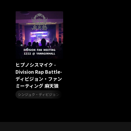
スターダスト☆レビュー
夏曲
ソロコン
魔法少女リリカルなのは
Rain Tree
SAKI
PLUVIA
やついフェス
ポジティブソング
いぬかみっ!
アイドルソング
ごぶごぶフェスティバル2026
Masato
島 憂樹
風水ノ里恒彦
ミスタートロットジャパン
牛島隆太
カモシタサラ
インナージャーニー
本多秀
石田千穂
STU48 9周年コンサート
ヒプノシスマイク -
SAKAE SP-RING 2026
SOME MINGLE
南野陽子
Division Rap Battle-
JAPAN JAM
JAPAN JAM 2026
ももクロランド
ディビジョン・ファン
廣野
新井正人
機動戦士ガンダムZZ
ダイアリー
ミーティング 麻天狼
的場浩司
Faulieu．
Anime
JELEE
夜クラ
,
,
天狼群
ばっどがーる
ノットイコールミー
シンジュク・ディビジョン
麻天狼
ヒプノシスマイク -Division Rap 
Your Flower
TRIGENESICA
寺内タケシ
江利チエミ
多聞くん今どっち！？
Johnny
Vtuber
Sumio Shiratori
Moomin
ヒーロー
ももクリ2025
ドレスコーズのクリスマス
ホワイトスコーピオン
ピンキーとキラーズ
TRIX