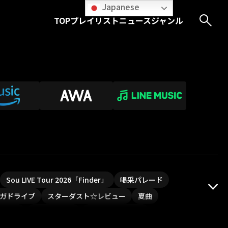
Japanese
TOP
プレイリスト
ニュース
ジャンル
Sou LIVE Tour 2026「Finder」
喝采パレード
ガドライブ
スターダスト☆レビュー
夏曲
PLUVIA
やついフェス
ポジティブソング