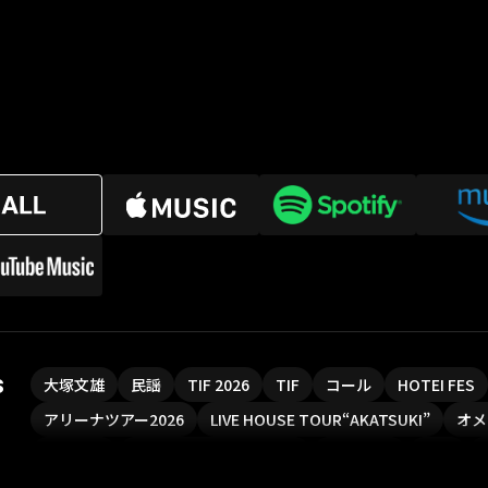
s
大塚文雄
民謡
TIF 2026
TIF
コール
HOTEI FES
アリーナツアー2026
LIVE HOUSE TOUR“AKATSUKI”
オメ
ソロコン
魔法少女リリカルなのは
Rain Tree
SAKI