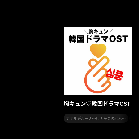
胸キュン♡韓国ドラマOST
,
ホテルデルーナ～月明かりの恋人～
二