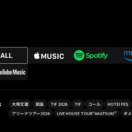
s
大塚文雄
民謡
TIF 2026
TIF
コール
HOTEI FES
アリーナツアー2026
LIVE HOUSE TOUR“AKATSUKI”
オメ
ソロコン
魔法少女リリカルなのは
Rain Tree
SAKI