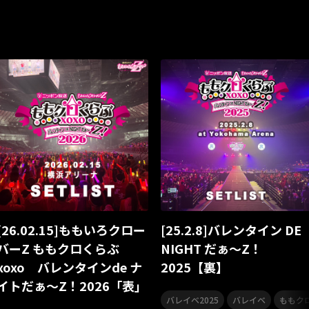
いぬかみっ!
アイドルソング
ごぶごぶフェスティバル2026
ミスタートロットジャパン
牛島隆太
カモシタサラ
イン
STU48 9周年コンサート
SAKAE SP-RING 2026
SOME MIN
ももクロランド
廣野
新井正人
機動戦士ガンダムZZ
JELEE
夜クラ
天狼群
ばっどがーる
ノットイコール
江利チエミ
多聞くん今どっち！？
Johnny
Vtuber
ももクリ2025
ドレスコーズのクリスマス
ホワイトスコー
リクエストアワー
リクアワ
カリスマガンボ
TRiDENT
ANGEL EYES
MIQ
MIO
合唱
合唱曲
合唱コンクー
YUMA UCHIDA LIVE TOUR 2025 アトリエ ～Colorful～
映画
ギタリスト
Bimi Live Galley
Living Streak
スレイヤー
[26.02.15]ももいろクロー
[25.2.8]バレンタイン DE
ヒプマイ 11th LIVE
うたの☆プリンスさまっ♪
田中将大
バーZ ももクロくらぶ
NIGHT だぁ～Z！
xoxo バレンタインde ナ
2025【裏】
フリクリ
XinU
ノイミー
SUMMER
夏ドライブ
ド
イトだぁ〜Z！2026「表」
KING Jazz RE:Generation9
YATSUI FESTIVAL! 2025
YAT
,
,
バレイベ2025
バレイベ
ももク