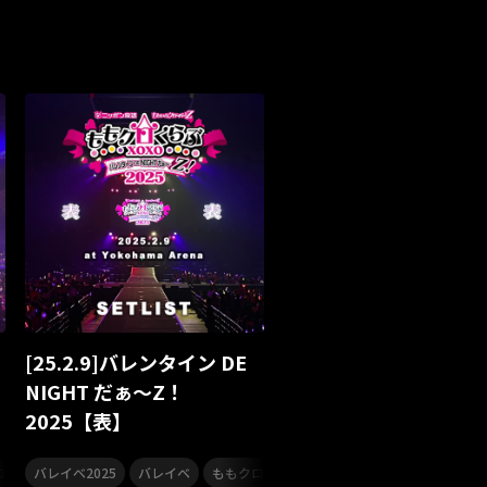
Masato
島 憂樹
風水ノ里恒彦
ナージャーニー
本多秀
石田千穂
GLE
南野陽子
JAPAN JAM
JAPAN JAM 2026
ダイアリー
的場浩司
Faulieu．
Anime
ミー
Your Flower
TRIGENESICA
寺内タケシ
Sumio Shiratori
Moomin
ヒーロー
ピオン
ピンキーとキラーズ
TRIX
気志團万博
童謡
カリスマガンボツアー
ル
合唱コン
運動会
音楽
KING MINYO GROOVE
MAD TRIGGER CREW
ズ
CTI
ポピュラー
カリスマワールドエキスポ
[25.2.9]バレンタイン DE
高橋李依
高野麻里佳
長久友紀
LuckyFes’25
NIGHT だぁ～Z！
2025【表】
ライブミュージック
ドライブソング
眞呼
SUI FESTIVAL!2025
YATSUI FESTIVAL
ボサノバ
,
,
,
,
ロ
ももいろクローバーZ
バレイベ2025
バレイベ
ももクロ
ももいろクローバーZ