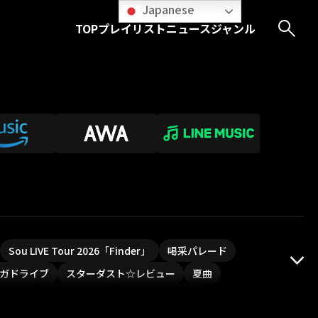
Japanese
TOP
プレイリスト
ニュース
ジャンル
Sou LIVE Tour 2026「Finder」
喝采パレード
ガドライブ
スターダスト☆レビュー
夏曲
PLUVIA
やついフェス
ポジティブソング