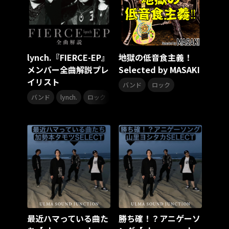
リクエストアワー
リクアワ
カリスマガンボ
TRiDENT
気志團万博
童謡
カリスマガンボツアー
ANGEL EYES
MIQ
MIO
合唱
合唱曲
合唱コンクール
合唱コン
運動会
lynch.『FIERCE-EP』
地獄の低音食主義！
YUMA UCHIDA LIVE TOUR 2025 アトリエ ～Colorful～
メンバー全曲解説プレ
Selected by MASAKI
映画音楽
KING MINYO GROOVE
イリスト
,
バンド
ロック
MAD TRIGGER CREW
ギタリスト
,
,
バンド
lynch.
ロック
Bimi Live Galley
Living Streak
スレイヤーズ
CTI
ポピュラー
カリスマワールドエキスポ
ヒプマイ 11th LIVE
うたの☆プリンスさまっ♪
田中将大
高橋李依
高野麻里佳
長久友紀
LuckyFes’25
フリクリ
XinU
ノイミー
SUMMER
夏ドライブ
ドライブミュージック
ドライブソング
眞呼
KING Jazz RE:Generation9
YATSUI FESTIVAL! 2025
YATSUI FESTIVAL!2025
YATSUI FESTIVAL
ボサノバ
最近ハマっている曲た
KING Jazz RE:Generation8
勝ち確！？アニゲーソ