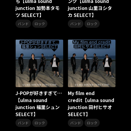
ち【ulma sound
ング【ulma sound
KING Jazz RE:Generation7
秋元康
ホワスピ
junction 加勢本タモ
junction 山里ヨシタ
アヴァンギャルド
AniDrop
ツ SELECT】
カ SELECT】
プリンセッション・オーケストラ
クラシック★スターズ
,
原田和典
HIDEKiSM
,
バンド
ロック
バンド
ロック
Takassy
ポルノグラフィティ
MADKID
椎名佐千子
呂布カルマ
R
ボイス入り全曲解説
神聖かまってちゃん
ボイス入り
NMB48
渋谷系
塙 耕記
JUDGMENT! RECORDS
タクミ
ダイキ
水谷優子
流星機ガクセイバー
影山ヒロノブ
折笠愛
玉川紗己子
松井菜桜子
美野春樹
佐々木望
七人のナナ
桃森すもも
浅木舞
福井裕佳梨
秋田まどか
中原麻衣
名塚佳織
Extreme Hearts
岡崎体育
村山彩希
松井珠理奈
J-POPが好きすぎて…
My film end
岡田奈々
ビタミンB
バレイベ2025
バレイベ
【ulma sound
credit【ulma sound
和ジャズ
KING Jazz RE:Generation5
中村晃子
junction 福里シュン
junction 田村ヒサオ
KING Jazz RE:Generation4
言の葉党
SELECT】
SELECT】
オオサカ・ディビジョン
どついたれ本舗
,
,
バンド
ロック
バンド
ロック
Unpacking the Past