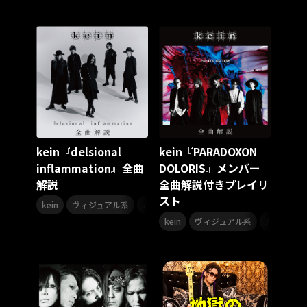
スターダスト☆レビュー
夏曲
ソロコン
魔法少女リリカルなのは
Rain Tree
SAKI
PLUVIA
やついフェス
ポジティブソング
いぬかみっ!
アイドルソング
ごぶごぶフェスティバル2026
Masato
島 憂樹
風水ノ里恒彦
ミスタートロットジャパン
牛島隆太
カモシタサラ
インナージャーニー
本多秀
石田千穂
STU48 9周年コンサート
kein『delsional
kein『PARADOXON
SAKAE SP-RING 2026
SOME MINGLE
南野陽子
inflammation』全曲
DOLORIS』メンバー
JAPAN JAM
JAPAN JAM 2026
ももクロランド
解説
全曲解説付きプレイリ
廣野
新井正人
機動戦士ガンダムZZ
ダイアリー
スト
,
,
的場浩司
Faulieu．
Anime
JELEE
夜クラ
kein
ヴィジュアル系
バンド
,
,
天狼群
ばっどがーる
ノットイコールミー
kein
ヴィジュアル系
バンド
Your Flower
TRIGENESICA
寺内タケシ
江利チエミ
多聞くん今どっち！？
Johnny
Vtuber
Sumio Shiratori
Moomin
ヒーロー
ももクリ2025
ドレスコーズのクリスマス
ホワイトスコーピオン
ピンキーとキラーズ
TRIX