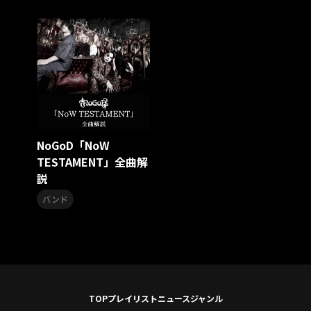
Unpacking the Past vol.2：Folk rock
HACHI
Vsinger
シブヤ・ディビジョン
TVアニメ
爆れつハンター
INF
Whoopee Bomb
高岩遼
Redhair Rosy
ももいろ歌合戦
ももいろクリスマス2024-HOLY 4D NIGHT-
ももクリ2024
シンジュク・ディビジョン
麻天狼
KING RECORDS HOT 30 2024
HOT30
サマーソング
海
ウィンターソング
冬うた
KING Jazz RE:Generation3
NoGoD「NoW
KING Jazz RE:Generation
和田雅成
TESTAMENT」全曲解
the dresscodes
邦楽ロック
説
シンガーソングライター
歌謡ロック
バンド
Little Black Dress
kein
ヴィジュアル系
前島亜美
SOUND FUJI
曽我部恵一
ヘレン・メリル
宮間利之とニューハード・オーケストラ
沢井忠夫
横山勝也
山本邦山
浜口庫之助
宮沢昭
白木秀雄
キングジャズ
尾川雄介
タイム 5
TOP
プレイリスト
ニュース
ジャンル