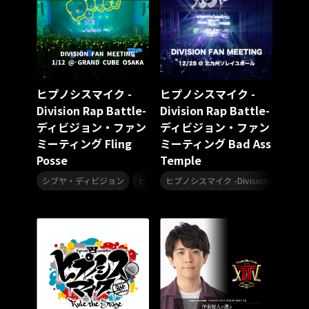
リクエストアワー
リクアワ
カリスマガンボ
TRiDENT
気志團万博
童謡
カリスマガンボツアー
ANGEL EYES
MIQ
MIO
合唱
合唱曲
合唱コンクール
合唱コン
運動会
YUMA UCHIDA LIVE TOUR 2025 アトリエ ～Colorful～
ヒプノシスマイク -
ヒプノシスマイク -
映画音楽
KING MINYO GROOVE
Division Rap Battle-
Division Rap Battle-
MAD TRIGGER CREW
ギタリスト
ディビジョン・ファン
ディビジョン・ファン
Bimi Live Galley
Living Streak
スレイヤーズ
ミーティング Fling
ミーティング Bad Ass
CTI
ポピュラー
カリスマワールドエキスポ
Posse
Temple
ヒプマイ 11th LIVE
うたの☆プリンスさまっ♪
,
,
シブヤ・ディビジョン
ヒプノシスマイク -Division Rap Battle-
ヒプノシスマイク -Division Rap Battl
田中将大
高橋李依
高野麻里佳
長久友紀
LuckyFes’25
フリクリ
XinU
ノイミー
SUMMER
夏ドライブ
ドライブミュージック
ドライブソング
眞呼
KING Jazz RE:Generation9
YATSUI FESTIVAL! 2025
YATSUI FESTIVAL!2025
YATSUI FESTIVAL
ボサノバ
KING Jazz RE:Generation8