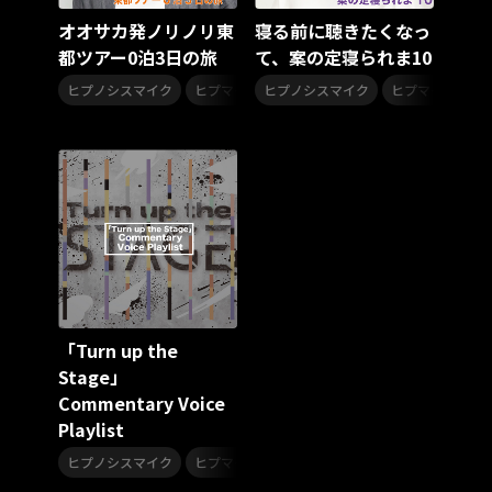
笠井紀美子
山本邦山&ゲイリー・ピーコック
オオサカ発ノリノリ東
寝る前に聴きたくなっ
沢田駿吾クインテット＋２
伊集加代子
中村八大
都ツアー0泊3日の旅
て、案の定寝られま10
猪俣 猛とサウンド・リミテッド
,
,
横田年昭とビート・ジェネレーション
八木正生
ヒプノシスマイク
ヒプマイ
ヒプノシスマイク
ヒプマイ
KING Jazz RE:Generation2
氣志團万博2024
イケブクロ・ディビジョン
ファンミーティング
サンリオピューロランド
れにちゃん
ヒーリング
ネバーランド
椎名へきる
トワエモワ
白鳥英美子
対バン
カリスマジャンボリー
カリスマジャンボリーツアー
七人のカリスマ
ODDLORE Last Live
ロッキン
ROCK IN JAPAN2024
イナズマロックフェス2024
イナズマロックフェス
BLUE SEED
ブルーシード
「Turn up the
TAKADA BAND
NATSU
MOMO
NICO
NAVI
Stage」
花岡幸代
WHITE SCORPION
カバー
ツアー
Commentary Voice
アイドル
アニソン
Fusion
JAZZ
朝ドラ
Playlist
ポピュラー音楽
連続テレビ小説
ドライブ
,
ヒプノシスマイク
ヒプマイ
平成ソング
令和ソング
昭和ソング
名曲