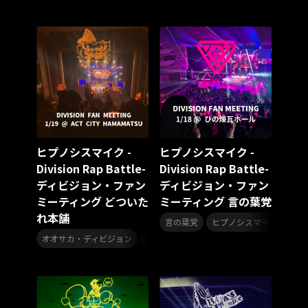
スターダスト☆レビュー
夏曲
ソロコン
魔法少女リリカルなのは
Rain Tree
SAKI
PLUVIA
やついフェス
ポジティブソング
いぬかみっ!
アイドルソング
ごぶごぶフェスティバル2026
Masato
島 憂樹
風水ノ里恒彦
ミスタートロットジャパン
牛島隆太
カモシタサラ
インナージャーニー
本多秀
石田千穂
STU48 9周年コンサート
ヒプノシスマイク -
ヒプノシスマイク -
SAKAE SP-RING 2026
SOME MINGLE
南野陽子
Division Rap Battle-
Division Rap Battle-
JAPAN JAM
JAPAN JAM 2026
ももクロランド
ディビジョン・ファン
ディビジョン・ファン
廣野
新井正人
機動戦士ガンダムZZ
ダイアリー
ミーティング どついた
ミーティング 言の葉党
的場浩司
Faulieu．
Anime
JELEE
夜クラ
れ本舗
,
天狼群
ばっどがーる
ノットイコールミー
言の葉党
ヒプノシスマイク -Division 
,
,
オオサカ・ディビジョン
Your Flower
TRIGENESICA
どついたれ本舗
寺内タケシ
ヒプノシスマイク -Division
江利チエミ
多聞くん今どっち！？
Johnny
Vtuber
Sumio Shiratori
Moomin
ヒーロー
ももクリ2025
ドレスコーズのクリスマス
ホワイトスコーピオン
ピンキーとキラーズ
TRIX