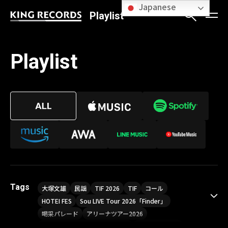
Japanese
Playlist
Playlist
Tags
大塚文雄
民謡
TIF 2026
TIF
コール
HOTEI FES
Sou LIVE Tour 2026「Finder」
喝采パレード
アリーナツアー2026
LIVE HOUSE TOUR“AKATSUKI”
オメガドライブ