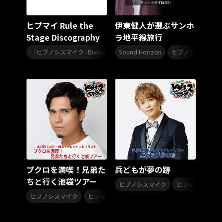
KING Jazz RE:Generation7
秋元康
ホワスピ
アヴァンギャルド
AniDrop
ヒプマイ Rule the
伊東健人が選ぶサンホ
プリンセッション・オーケストラ
Stage Discography
ラ地平線旅行
クラシック★スターズ
原田和典
HIDEKiSM
,
,
Takassy
ポルノグラフィティ
MADKID
『ヒプノシスマイク -Division Rap Battle-』Rule the Stage
Sound Horizon
ヒプノシスマイク
ヒプノ
椎名佐千子
呂布カルマ
R
ボイス入り全曲解説
神聖かまってちゃん
ボイス入り
NMB48
渋谷系
塙 耕記
JUDGMENT! RECORDS
タクミ
ダイキ
水谷優子
流星機ガクセイバー
影山ヒロノブ
折笠愛
玉川紗己子
松井菜桜子
美野春樹
佐々木望
七人のナナ
桃森すもも
浅木舞
福井裕佳梨
秋田まどか
中原麻衣
名塚佳織
Extreme Hearts
岡崎体育
村山彩希
松井珠理奈
岡田奈々
ビタミンB
バレイベ2025
バレイベ
ブクロを満喫！兄弟た
兵どもが夢の跡
和ジャズ
KING Jazz RE:Generation5
中村晃子
ちと行く池袋ツアー
,
ヒプノシスマイク
ヒプマイ
KING Jazz RE:Generation4
言の葉党
,
ヒプノシスマイク
ヒプマイ
オオサカ・ディビジョン
どついたれ本舗
Unpacking the Past