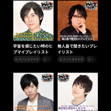
Unpacking the Past vol.2：Folk rock
HACHI
Vsinger
シブヤ・ディビジョン
TVアニメ
爆れつハンター
INF
Whoopee Bomb
高岩遼
Redhair Rosy
ももいろ歌合戦
ももいろクリスマス2024-HOLY 4D NIGHT-
ももクリ2024
シンジュク・ディビジョン
麻天狼
KING RECORDS HOT 30 2024
HOT30
サマーソング
海
ウィンターソング
冬うた
宇宙を感じたい時のヒ
無人島で聞きたいプレ
KING Jazz RE:Generation3
プマイプレイリスト
イリスト
KING Jazz RE:Generation
和田雅成
,
,
ヒプノシスマイク
ヒプマイ
ヒプノシスマイク
ヒプマイ
the dresscodes
邦楽ロック
シンガーソングライター
歌謡ロック
Little Black Dress
kein
ヴィジュアル系
前島亜美
SOUND FUJI
曽我部恵一
ヘレン・メリル
宮間利之とニューハード・オーケストラ
沢井忠夫
横山勝也
山本邦山
浜口庫之助
宮沢昭
白木秀雄
キングジャズ
尾川雄介
タイム 5