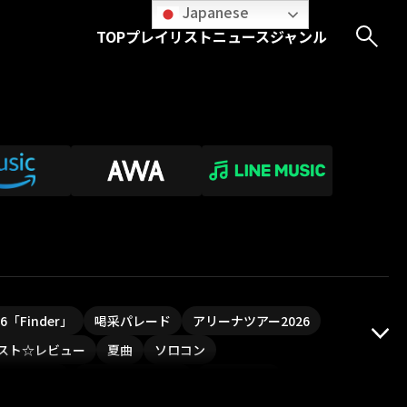
Japanese
TOP
プレイリスト
ニュース
ジャンル
026「Finder」
喝采パレード
アリーナツアー2026
スト☆レビュー
夏曲
ソロコン
ついフェス
ポジティブソング
いぬかみっ!