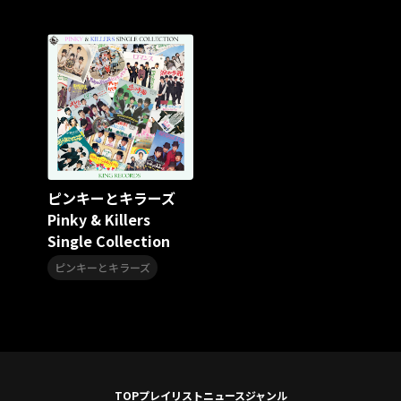
スターダスト☆レビュー
夏曲
ソロコン
魔法少女リリカルなのは
Rain Tree
SAKI
PLUVIA
やついフェス
ポジティブソング
いぬかみっ!
アイドルソング
ごぶごぶフェスティバル2026
Masato
島 憂樹
風水ノ里恒彦
ミスタートロットジャパン
牛島隆太
カモシタサラ
インナージャーニー
本多秀
石田千穂
STU48 9周年コンサート
ピンキーとキラーズ
SAKAE SP-RING 2026
SOME MINGLE
南野陽子
Pinky & Killers
JAPAN JAM
JAPAN JAM 2026
ももクロランド
Single Collection
廣野
新井正人
機動戦士ガンダムZZ
ダイアリー
的場浩司
Faulieu．
Anime
JELEE
夜クラ
ピンキーとキラーズ
天狼群
ばっどがーる
ノットイコールミー
Your Flower
TRIGENESICA
寺内タケシ
江利チエミ
多聞くん今どっち！？
Johnny
Vtuber
Sumio Shiratori
Moomin
ヒーロー
ももクリ2025
ドレスコーズのクリスマス
TOP
プレイリスト
ニュース
ジャンル
ホワイトスコーピオン
ピンキーとキラーズ
TRIX