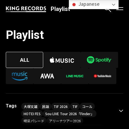
Japanese
Playlist
Playlist
Tags
大塚文雄
民謡
TIF 2026
TIF
コール
HOTEI FES
Sou LIVE Tour 2026「Finder」
喝采パレード
アリーナツアー2026
LIVE HOUSE TOUR“AKATSUKI”
オメガドライブ