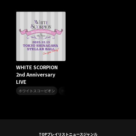
スターダスト☆レビュー
夏曲
ソロコン
魔法少女リリカルなのは
Rain Tree
SAKI
PLUVIA
やついフェス
ポジティブソング
いぬかみっ!
アイドルソング
ごぶごぶフェスティバル2026
Masato
島 憂樹
風水ノ里恒彦
ミスタートロットジャパン
牛島隆太
カモシタサラ
インナージャーニー
本多秀
石田千穂
STU48 9周年コンサート
WHITE SCORPION
SAKAE SP-RING 2026
SOME MINGLE
南野陽子
2nd Anniversary
JAPAN JAM
JAPAN JAM 2026
ももクロランド
LIVE
廣野
新井正人
機動戦士ガンダムZZ
ダイアリー
,
,
的場浩司
Faulieu．
Anime
JELEE
夜クラ
ホワイトスコーピオン
ホワスピ
WHITE SCORPION
天狼群
ばっどがーる
ノットイコールミー
Your Flower
TRIGENESICA
寺内タケシ
江利チエミ
多聞くん今どっち！？
Johnny
Vtuber
Sumio Shiratori
Moomin
ヒーロー
ももクリ2025
ドレスコーズのクリスマス
TOP
プレイリスト
ニュース
ジャンル
ホワイトスコーピオン
ピンキーとキラーズ
TRIX