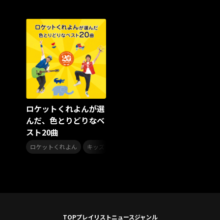
スターダスト☆レビュー
夏曲
ソロコン
魔法少女リリカルなのは
Rain Tree
SAKI
PLUVIA
やついフェス
ポジティブソング
いぬかみっ!
アイドルソング
ごぶごぶフェスティバル2026
Masato
島 憂樹
風水ノ里恒彦
ミスタートロットジャパン
牛島隆太
カモシタサラ
インナージャーニー
本多秀
石田千穂
STU48 9周年コンサート
ロケットくれよんが選
SAKAE SP-RING 2026
SOME MINGLE
南野陽子
んだ、色とりどりなベ
JAPAN JAM
JAPAN JAM 2026
ももクロランド
スト20曲
廣野
新井正人
機動戦士ガンダムZZ
ダイアリー
,
的場浩司
Faulieu．
Anime
JELEE
夜クラ
ロケットくれよん
キッズ
天狼群
ばっどがーる
ノットイコールミー
Your Flower
TRIGENESICA
寺内タケシ
江利チエミ
多聞くん今どっち！？
Johnny
Vtuber
Sumio Shiratori
Moomin
ヒーロー
ももクリ2025
ドレスコーズのクリスマス
TOP
プレイリスト
ニュース
ジャンル
ホワイトスコーピオン
ピンキーとキラーズ
TRIX