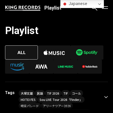
Japanese
Playlist
Playlist
Tags
大塚文雄
民謡
TIF 2026
TIF
コール
HOTEI FES
Sou LIVE Tour 2026「Finder」
喝采パレード
アリーナツアー2026
LIVE HOUSE TOUR“AKATSUKI”
オメガドライブ