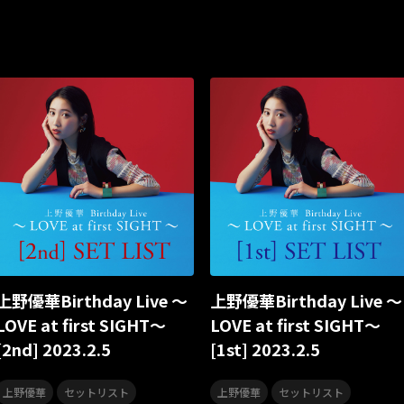
アイドルソング
ごぶごぶフェスティバル2026
Masato
牛島隆太
カモシタサラ
インナージャーニー
本多秀
SAKAE SP-RING 2026
SOME MINGLE
南野陽子
JAPAN 
新井正人
機動戦士ガンダムZZ
ダイアリー
的場浩司
ばっどがーる
ノットイコールミー
Your Flower
TRIGE
多聞くん今どっち！？
Johnny
Vtuber
Sumio Shirato
ドレスコーズのクリスマス
ホワイトスコーピオン
ピンキ
カリスマガンボ
TRiDENT
気志團万博
童謡
カリスマ
合唱曲
合唱コンクール
合唱コン
運動会
YUMA UCHI
映画音楽
KING MINYO GROOVE
MAD TRIGGER CREW
スレイヤーズ
CTI
ポピュラー
カリスマワールドエキス
上野優華Birthday Live ～
上野優華Birthday Live ～
田中将大
高橋李依
高野麻里佳
長久友紀
LuckyFes’
LOVE at first SIGHT～
LOVE at first SIGHT～
[2nd] 2023.2.5
[1st] 2023.2.5
夏ドライブ
ドライブミュージック
ドライブソング
眞呼
YATSUI FESTIVAL! 2025
YATSUI FESTIVAL!2025
YATSUI 
,
,
上野優華
セットリスト
上野優華
セットリスト