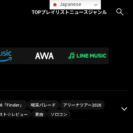
Japanese
TOP
プレイリスト
ニュース
ジャンル
026「Finder」
喝采パレード
アリーナツアー2026
スト☆レビュー
夏曲
ソロコン
ついフェス
ポジティブソング
いぬかみっ!