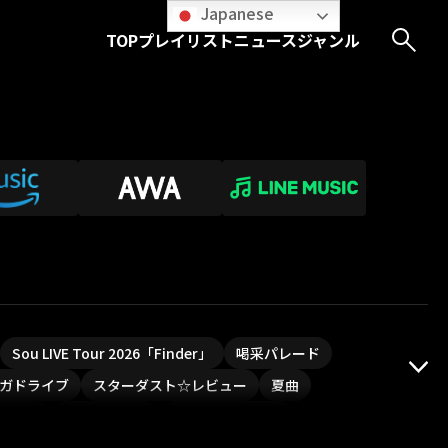
Japanese
TOP
プレイリスト
ニュース
ジャンル
Sou LIVE Tour 2026「Finder」
喝采パレード
ガドライブ
スターダスト☆レビュー
夏曲
PLUVIA
やついフェス
ポジティブソング