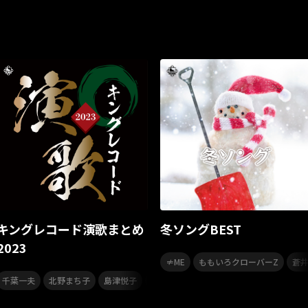
いぬかみっ!
アイドルソング
ごぶごぶフェスティバル2026
ミスタートロットジャパン
牛島隆太
カモシタサラ
イン
STU48 9周年コンサート
SAKAE SP-RING 2026
SOME MIN
ももクロランド
廣野
新井正人
機動戦士ガンダムZZ
JELEE
夜クラ
天狼群
ばっどがーる
ノットイコール
江利チエミ
多聞くん今どっち！？
Johnny
Vtuber
ももクリ2025
ドレスコーズのクリスマス
ホワイトスコー
リクエストアワー
リクアワ
カリスマガンボ
TRiDENT
ANGEL EYES
MIQ
MIO
合唱
合唱曲
合唱コンクー
YUMA UCHIDA LIVE TOUR 2025 アトリエ ～Colorful～
映画
ギタリスト
Bimi Live Galley
Living Streak
スレイヤー
キングレコード演歌まとめ
冬ソングBEST
ヒプマイ 11th LIVE
うたの☆プリンスさまっ♪
田中将大
2023
,
,
≠ME
ももいろクローバーZ
蒼
フリクリ
XinU
ノイミー
SUMMER
夏ドライブ
ド
,
,
,
,
,
,
千葉一夫
北野まち子
島津悦子
水田竜子
岩出和也
井上由美子
秋
KING Jazz RE:Generation9
YATSUI FESTIVAL! 2025
YAT