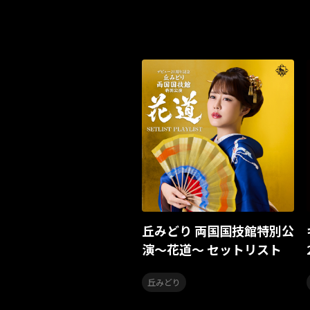
丘みどり 両国国技館特別公
演〜花道〜 セットリスト
丘みどり