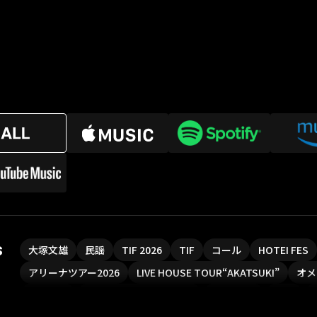
s
大塚文雄
民謡
TIF 2026
TIF
コール
HOTEI FES
アリーナツアー2026
LIVE HOUSE TOUR“AKATSUKI”
オメ
ソロコン
魔法少女リリカルなのは
Rain Tree
SAKI