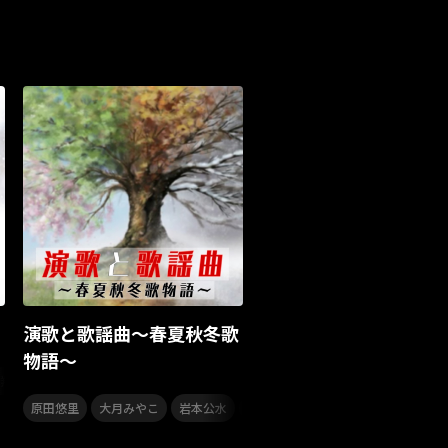
Masato
島 憂樹
風水ノ里恒彦
ナージャーニー
本多秀
石田千穂
GLE
南野陽子
JAPAN JAM
JAPAN JAM 2026
ダイアリー
的場浩司
Faulieu．
Anime
ミー
Your Flower
TRIGENESICA
寺内タケシ
Sumio Shiratori
Moomin
ヒーロー
ピオン
ピンキーとキラーズ
TRIX
気志團万博
童謡
カリスマガンボツアー
ル
合唱コン
運動会
音楽
KING MINYO GROOVE
MAD TRIGGER CREW
ズ
CTI
ポピュラー
カリスマワールドエキスポ
演歌と歌謡曲～春夏秋冬歌
高橋李依
高野麻里佳
長久友紀
LuckyFes’25
物語～
,
,
,
,
,
,
,
井翔太
丘みどり
AKB48
saji
林原めぐみ
水樹奈々
水瀬いのり
ライブミュージック
ドライブソング
眞呼
,
,
,
,
,
,
,
,
,
,
,
,
,
元順子
原田悠里
角川博
大月みやこ
夏木綾子
藤原浩
岩本公水
岡ゆう子
市川由紀乃
池田輝郎
布施明
西方裕之
新川二朗
SUI FESTIVAL!2025
YATSUI FESTIVAL
ボサノバ