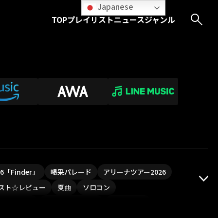
Japanese
TOP
プレイリスト
ニュース
ジャンル
026「Finder」
喝采パレード
アリーナツアー2026
スト☆レビュー
夏曲
ソロコン
ついフェス
ポジティブソング
いぬかみっ!