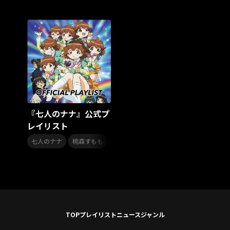
スターダスト☆レビュー
夏曲
ソロコン
魔法少女リリカルなのは
Rain Tree
SAKI
PLUVIA
やついフェス
ポジティブソング
いぬかみっ!
アイドルソング
ごぶごぶフェスティバル2026
Masato
島 憂樹
風水ノ里恒彦
ミスタートロットジャパン
牛島隆太
カモシタサラ
インナージャーニー
本多秀
石田千穂
STU48 9周年コンサート
『七人のナナ』公式プ
SAKAE SP-RING 2026
SOME MINGLE
南野陽子
レイリスト
JAPAN JAM
JAPAN JAM 2026
ももクロランド
,
,
,
,
,
廣野
新井正人
機動戦士ガンダムZZ
ダイアリー
七人のナナ
桃森すもも
浅木舞
福井裕佳梨
秋田まどか
的場浩司
Faulieu．
Anime
JELEE
夜クラ
天狼群
ばっどがーる
ノットイコールミー
Your Flower
TRIGENESICA
寺内タケシ
江利チエミ
多聞くん今どっち！？
Johnny
Vtuber
Sumio Shiratori
Moomin
ヒーロー
TOP
プレイリスト
ニュース
ジャンル
ももクリ2025
ドレスコーズのクリスマス
ホワイトスコーピオン
ピンキーとキラーズ
TRIX