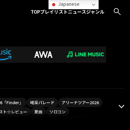
Japanese
TOP
プレイリスト
ニュース
ジャンル
026「Finder」
喝采パレード
アリーナツアー2026
スト☆レビュー
夏曲
ソロコン
ついフェス
ポジティブソング
いぬかみっ!