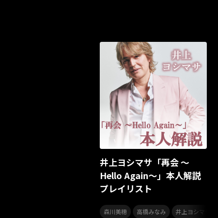
井上ヨシマサ「再会 ～
Hello Again～」本人解説
プレイリスト
,
,
,
森川美穂
高橋みなみ
井上ヨシマサ