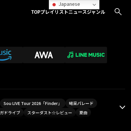
Japanese
TOP
プレイリスト
ニュース
ジャンル
Sou LIVE Tour 2026「Finder」
喝采パレード
ガドライブ
スターダスト☆レビュー
夏曲
PLUVIA
やついフェス
ポジティブソング