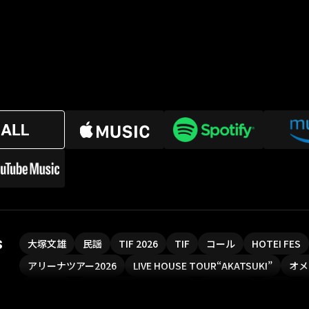
s
大塚文雄
民謡
TIF 2026
TIF
コール
HOTEI FES
アリーナツアー2026
LIVE HOUSE TOUR“AKATSUKI”
オメ
ソロコン
魔法少女リリカルなのは
Rain Tree
SAKI