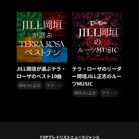
スターダスト☆レビュー
夏曲
ソロコン
魔法少女リリカルなのは
Rain Tree
SAKI
PLUVIA
やついフェス
ポジティブソング
いぬかみっ!
アイドルソング
ごぶごぶフェスティバル2026
Masato
島 憂樹
風水ノ里恒彦
ミスタートロットジャパン
牛島隆太
カモシタサラ
インナージャーニー
本多秀
石田千穂
STU48 9周年コンサート
JILL岡垣が選ぶテラ・
テラ・ローザのリーダ
SAKAE SP-RING 2026
SOME MINGLE
南野陽子
ローザのベスト10曲
ー岡垣JILL正志のルー
JAPAN JAM
JAPAN JAM 2026
ももクロランド
ツMUSIC
,
廣野
新井正人
機動戦士ガンダムZZ
ダイアリー
岡垣JILL正志
テラ・ローザ
,
的場浩司
Faulieu．
Anime
JELEE
夜クラ
岡垣JILL正志
テラ・ローザ
天狼群
ばっどがーる
ノットイコールミー
Your Flower
TRIGENESICA
寺内タケシ
江利チエミ
多聞くん今どっち！？
Johnny
Vtuber
Sumio Shiratori
Moomin
ヒーロー
ももクリ2025
ドレスコーズのクリスマス
TOP
プレイリスト
ニュース
ジャンル
ホワイトスコーピオン
ピンキーとキラーズ
TRIX