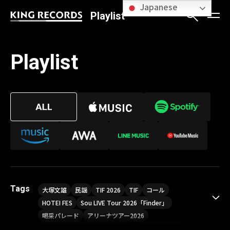
Japanese
Playlist
Playlist
Tags
大塚文雄
民謡
TIF 2026
TIF
コール
HOTEI FES
Sou LIVE Tour 2026「Finder」
喝采パレード
アリーナツアー2026
LIVE HOUSE TOUR“AKATSUKI”
オメガドライブ