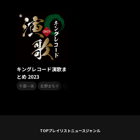
スターダスト☆レビュー
夏曲
ソロコン
魔法少女リリカルなのは
Rain Tree
SAKI
PLUVIA
やついフェス
ポジティブソング
いぬかみっ!
アイドルソング
ごぶごぶフェスティバル2026
Masato
島 憂樹
風水ノ里恒彦
ミスタートロットジャパン
牛島隆太
カモシタサラ
インナージャーニー
本多秀
石田千穂
STU48 9周年コンサート
キングレコード演歌ま
SAKAE SP-RING 2026
SOME MINGLE
南野陽子
とめ 2023
JAPAN JAM
JAPAN JAM 2026
ももクロランド
,
,
,
,
,
廣野
新井正人
機動戦士ガンダムZZ
ダイアリー
千葉一夫
北野まち子
島津悦子
水田竜子
岩出和也
井上
的場浩司
Faulieu．
Anime
JELEE
夜クラ
天狼群
ばっどがーる
ノットイコールミー
Your Flower
TRIGENESICA
寺内タケシ
江利チエミ
多聞くん今どっち！？
Johnny
Vtuber
Sumio Shiratori
Moomin
ヒーロー
TOP
プレイリスト
ニュース
ジャンル
ももクリ2025
ドレスコーズのクリスマス
ホワイトスコーピオン
ピンキーとキラーズ
TRIX