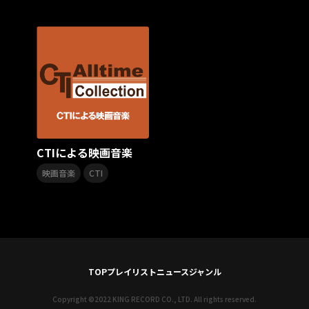
スターダスト☆レビュー
夏曲
ソロコン
魔法少女リリカルなのは
Rain Tree
SAKI
PLUVIA
やついフェス
ポジティブソング
いぬかみっ!
アイドルソング
ごぶごぶフェスティバル2026
Masato
島 憂樹
風水ノ里恒彦
ミスタートロットジャパン
牛島隆太
カモシタサラ
インナージャーニー
本多秀
石田千穂
STU48 9周年コンサート
CTIによる映画音楽
SAKAE SP-RING 2026
SOME MINGLE
南野陽子
,
JAPAN JAM
JAPAN JAM 2026
ももクロランド
映画音楽
CTI
廣野
新井正人
機動戦士ガンダムZZ
ダイアリー
的場浩司
Faulieu．
Anime
JELEE
夜クラ
天狼群
ばっどがーる
ノットイコールミー
Your Flower
TRIGENESICA
寺内タケシ
江利チエミ
多聞くん今どっち！？
Johnny
TOP
プレイリスト
ニュース
ジャンル
Vtuber
Sumio Shiratori
Moomin
ヒーロー
ももクリ2025
ドレスコーズのクリスマス
Copyright ©2022 KING RECORD CO., LTD. All rights reserved.
ホワイトスコーピオン
ピンキーとキラーズ
TRIX