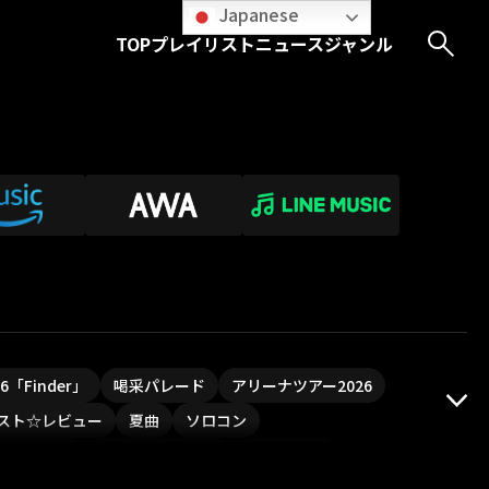
Japanese
TOP
プレイリスト
ニュース
ジャンル
026「Finder」
喝采パレード
アリーナツアー2026
スト☆レビュー
夏曲
ソロコン
ついフェス
ポジティブソング
いぬかみっ!