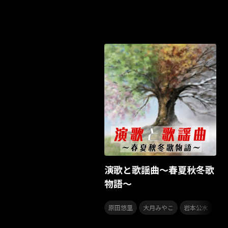
演歌と歌謡曲～春夏秋冬歌
物語～
,
,
,
原田悠里
大月みやこ
岩本公水
市