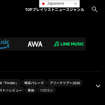
Japanese
TOP
プレイリスト
ニュース
ジャンル
026「Finder」
喝采パレード
アリーナツアー2026
スト☆レビュー
夏曲
ソロコン
ついフェス
ポジティブソング
いぬかみっ!