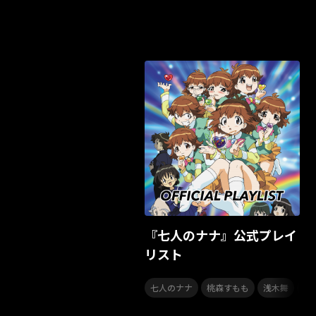
『七人のナナ』公式プレイ
リスト
,
,
,
七人のナナ
桃森すもも
浅木舞
福