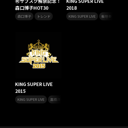
㊗サブスク解禁記念！
KING SUPER LIVE
KING Jazz RE:Generation7
秋元康
ホワスピ
森口博子HOT30
2018
アヴァンギャルド
AniDrop
プリンセッション・オーケストラ
,
,
,
森口博子
トレンド
KING SUPER LIVE
板垣奏太郎
ミ
クラシック★スターズ
原田和典
HIDEKiSM
Takassy
ポルノグラフィティ
MADKID
椎名佐千子
呂布カルマ
R
ボイス入り全曲解説
神聖かまってちゃん
ボイス入り
NMB48
渋谷系
塙 耕記
JUDGMENT! RECORDS
タクミ
ダイキ
水谷優子
流星機ガクセイバー
影山ヒロノブ
折笠愛
玉川紗己子
松井菜桜子
美野春樹
佐々木望
七人のナナ
桃森すもも
浅木舞
福井裕佳梨
秋田まどか
中原麻衣
名塚佳織
KING SUPER LIVE
Extreme Hearts
岡崎体育
村山彩希
松井珠理奈
2015
岡田奈々
ビタミンB
バレイベ2025
バレイベ
,
,
,
,
KING SUPER LIVE
高橋洋子
佐藤聡美
小松未可子
every
i
和ジャズ
KING Jazz RE:Generation5
中村晃子
KING Jazz RE:Generation4
言の葉党
オオサカ・ディビジョン
どついたれ本舗
Unpacking the Past