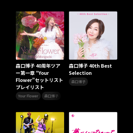
スターダスト☆レビュー
夏曲
ソロコン
魔法少女リリカルなのは
Rain Tree
SAKI
PLUVIA
やついフェス
ポジティブソング
いぬかみっ!
アイドルソング
ごぶごぶフェスティバル2026
Masato
島 憂樹
風水ノ里恒彦
ミスタートロットジャパン
牛島隆太
カモシタサラ
インナージャーニー
本多秀
石田千穂
STU48 9周年コンサート
森口博子 40周年ツア
森口博子 40th Best
SAKAE SP-RING 2026
SOME MINGLE
南野陽子
ー第一章 “Your
Selection
JAPAN JAM
JAPAN JAM 2026
ももクロランド
Flower”セットリスト
廣野
新井正人
機動戦士ガンダムZZ
ダイアリー
森口博子
プレイリスト
的場浩司
Faulieu．
Anime
JELEE
夜クラ
,
天狼群
ばっどがーる
ノットイコールミー
Your Flower
森口博子
Your Flower
TRIGENESICA
寺内タケシ
江利チエミ
多聞くん今どっち！？
Johnny
Vtuber
Sumio Shiratori
Moomin
ヒーロー
ももクリ2025
ドレスコーズのクリスマス
ホワイトスコーピオン
ピンキーとキラーズ
TRIX