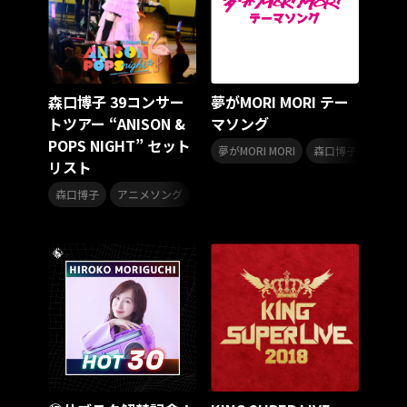
リクエストアワー
リクアワ
カリスマガンボ
TRiDENT
気志團万博
童謡
カリスマガンボツアー
ANGEL EYES
MIQ
MIO
合唱
合唱曲
合唱コンクール
合唱コン
運動会
森口博子 39コンサー
夢がMORI MORI テー
YUMA UCHIDA LIVE TOUR 2025 アトリエ ～Colorful～
トツアー “ANISON &
マソング
映画音楽
KING MINYO GROOVE
POPS NIGHT” セット
,
夢がMORI MORI
森口博子
MAD TRIGGER CREW
ギタリスト
リスト
Bimi Live Galley
Living Streak
スレイヤーズ
,
,
,
森口博子
アニメソング
アニメ
セットリスト
CTI
ポピュラー
カリスマワールドエキスポ
ヒプマイ 11th LIVE
うたの☆プリンスさまっ♪
田中将大
高橋李依
高野麻里佳
長久友紀
LuckyFes’25
フリクリ
XinU
ノイミー
SUMMER
夏ドライブ
ドライブミュージック
ドライブソング
眞呼
KING Jazz RE:Generation9
YATSUI FESTIVAL! 2025
YATSUI FESTIVAL!2025
YATSUI FESTIVAL
ボサノバ
KING Jazz RE:Generation8