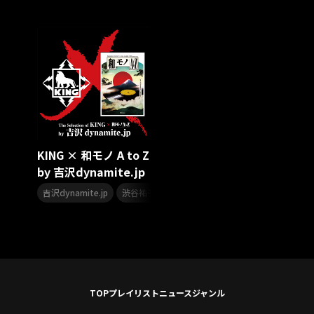
スターダスト☆レビュー
夏曲
ソロコン
魔法少女リリカルなのは
Rain Tree
SAKI
PLUVIA
やついフェス
ポジティブソング
いぬかみっ!
アイドルソング
ごぶごぶフェスティバル2026
Masato
島 憂樹
風水ノ里恒彦
ミスタートロットジャパン
牛島隆太
カモシタサラ
インナージャーニー
本多秀
石田千穂
STU48 9周年コンサート
KING × 和モノ A to Z
SAKAE SP-RING 2026
SOME MINGLE
南野陽子
by 吉沢dynamite.jp
JAPAN JAM
JAPAN JAM 2026
ももクロランド
,
,
,
,
,
廣野
新井正人
機動戦士ガンダムZZ
ダイアリー
吉沢dynamite.jp
渋谷祐子
麻倉未稀
大野俊三
高橋幸宏
的場浩司
Faulieu．
Anime
JELEE
夜クラ
天狼群
ばっどがーる
ノットイコールミー
Your Flower
TRIGENESICA
寺内タケシ
江利チエミ
多聞くん今どっち！？
Johnny
Vtuber
Sumio Shiratori
Moomin
ヒーロー
TOP
プレイリスト
ニュース
ジャンル
ももクリ2025
ドレスコーズのクリスマス
ホワイトスコーピオン
ピンキーとキラーズ
TRIX