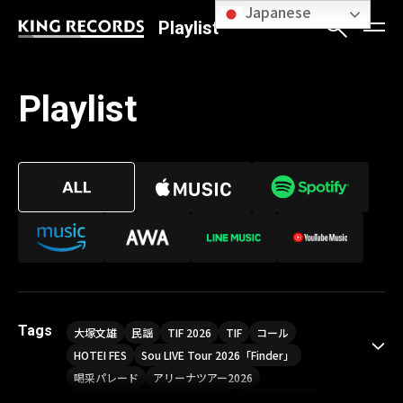
Japanese
Playlist
Playlist
Tags
大塚文雄
民謡
TIF 2026
TIF
コール
HOTEI FES
Sou LIVE Tour 2026「Finder」
喝采パレード
アリーナツアー2026
LIVE HOUSE TOUR“AKATSUKI”
オメガドライブ