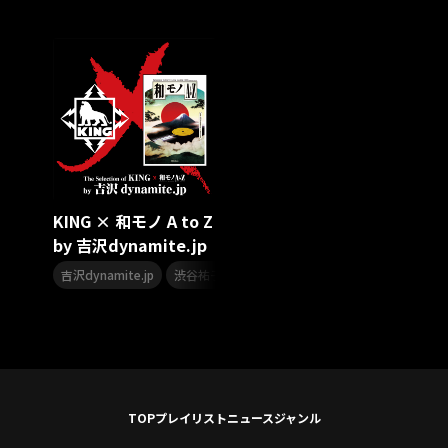
スターダスト☆レビュー
夏曲
ソロコン
魔法少女リリカルなのは
Rain Tree
SAKI
PLUVIA
やついフェス
ポジティブソング
いぬかみっ!
アイドルソング
ごぶごぶフェスティバル2026
Masato
島 憂樹
風水ノ里恒彦
ミスタートロットジャパン
牛島隆太
カモシタサラ
インナージャーニー
本多秀
石田千穂
STU48 9周年コンサート
KING × 和モノ A to Z
SAKAE SP-RING 2026
SOME MINGLE
南野陽子
by 吉沢dynamite.jp
JAPAN JAM
JAPAN JAM 2026
ももクロランド
,
,
,
,
,
廣野
新井正人
機動戦士ガンダムZZ
ダイアリー
吉沢dynamite.jp
渋谷祐子
麻倉未稀
大野俊三
高橋幸宏
的場浩司
Faulieu．
Anime
JELEE
夜クラ
天狼群
ばっどがーる
ノットイコールミー
Your Flower
TRIGENESICA
寺内タケシ
江利チエミ
多聞くん今どっち！？
Johnny
Vtuber
Sumio Shiratori
Moomin
ヒーロー
TOP
プレイリスト
ニュース
ジャンル
ももクリ2025
ドレスコーズのクリスマス
ホワイトスコーピオン
ピンキーとキラーズ
TRIX