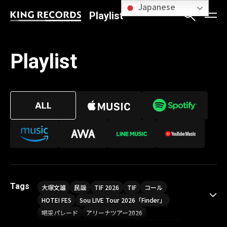
Japanese
Playlist
Playlist
Tags
大塚文雄
民謡
TIF 2026
TIF
コール
HOTEI FES
Sou LIVE Tour 2026「Finder」
喝采パレード
アリーナツアー2026
LIVE HOUSE TOUR“AKATSUKI”
オメガドライブ