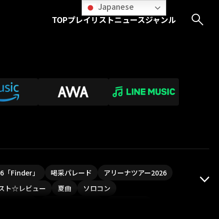
Japanese
TOP
プレイリスト
ニュース
ジャンル
026「Finder」
喝采パレード
アリーナツアー2026
スト☆レビュー
夏曲
ソロコン
ついフェス
ポジティブソング
いぬかみっ!