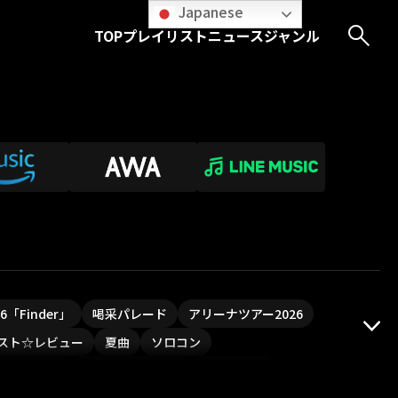
Japanese
TOP
プレイリスト
ニュース
ジャンル
026「Finder」
喝采パレード
アリーナツアー2026
スト☆レビュー
夏曲
ソロコン
ついフェス
ポジティブソング
いぬかみっ!