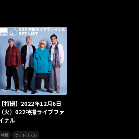
アイドルソング
ごぶごぶフェスティバル2026
Masato
牛島隆太
カモシタサラ
インナージャーニー
本多秀
SAKAE SP-RING 2026
SOME MINGLE
南野陽子
JAPAN 
新井正人
機動戦士ガンダムZZ
ダイアリー
的場浩司
ばっどがーる
ノットイコールミー
Your Flower
TRIGE
多聞くん今どっち！？
Johnny
Vtuber
Sumio Shirato
ドレスコーズのクリスマス
ホワイトスコーピオン
ピンキ
カリスマガンボ
TRiDENT
気志團万博
童謡
カリスマ
合唱曲
合唱コンクール
合唱コン
運動会
YUMA UCHI
映画音楽
KING MINYO GROOVE
MAD TRIGGER CREW
スレイヤーズ
CTI
ポピュラー
カリスマワールドエキス
【特撮】2022年12月6日
田中将大
高橋李依
高野麻里佳
長久友紀
LuckyFes’
（火）022特撮ライブファ
イナル
夏ドライブ
ドライブミュージック
ドライブソング
眞呼
,
,
,
,
n All Starts)
TeddyLoid
清 竜人
サイプレス上野とロベルト吉野
イ
YATSUI FESTIVAL! 2025
YATSUI FESTIVAL!2025
YATSUI 
,
特撮
セットリスト