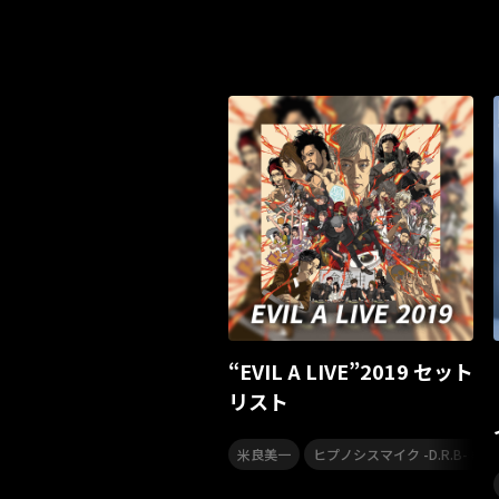
“EVIL A LIVE”2019 セット
リスト
,
米良美一
ヒプノシスマイク -D.R.B- (Divisio