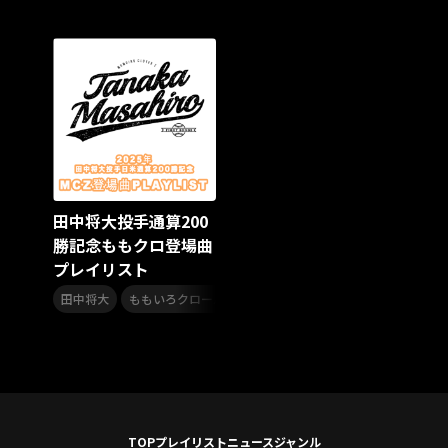
スターダスト☆レビュー
夏曲
ソロコン
魔法少女リリカルなのは
Rain Tree
SAKI
PLUVIA
やついフェス
ポジティブソング
いぬかみっ!
アイドルソング
ごぶごぶフェスティバル2026
Masato
島 憂樹
風水ノ里恒彦
ミスタートロットジャパン
牛島隆太
カモシタサラ
インナージャーニー
本多秀
石田千穂
STU48 9周年コンサート
田中将大投手通算200
SAKAE SP-RING 2026
SOME MINGLE
南野陽子
勝記念ももクロ登場曲
JAPAN JAM
JAPAN JAM 2026
ももクロランド
プレイリスト
廣野
新井正人
機動戦士ガンダムZZ
ダイアリー
,
的場浩司
Faulieu．
Anime
JELEE
夜クラ
田中将大
ももいろクローバーZ
天狼群
ばっどがーる
ノットイコールミー
Your Flower
TRIGENESICA
寺内タケシ
江利チエミ
多聞くん今どっち！？
Johnny
Vtuber
Sumio Shiratori
Moomin
ヒーロー
ももクリ2025
ドレスコーズのクリスマス
TOP
プレイリスト
ニュース
ジャンル
ホワイトスコーピオン
ピンキーとキラーズ
TRIX