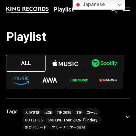
Japanese
Playlist
Playlist
Tags
大塚文雄
民謡
TIF 2026
TIF
コール
HOTEI FES
Sou LIVE Tour 2026「Finder」
喝采パレード
アリーナツアー2026
LIVE HOUSE TOUR“AKATSUKI”
オメガドライブ