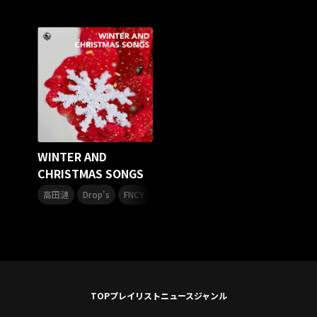
アリーナツアー2026
LIVE HOUSE TOUR“AKATSUKI”
オメガドライブ
スターダスト☆レビュー
夏曲
ソロコン
魔法少女リリカルなのは
Rain Tree
SAKI
PLUVIA
やついフェス
ポジティブソング
いぬかみっ!
アイドルソング
ごぶごぶフェスティバル2026
Masato
島 憂樹
風水ノ里恒彦
ミスタートロットジャパン
牛島隆太
WINTER AND
カモシタサラ
インナージャーニー
本多秀
CHRISTMAS SONGS
石田千穂
STU48 9周年コンサート
,
,
,
,
,
SAKAE SP-RING 2026
SOME MINGLE
南野陽子
高田漣
Drop's
FNCY
INORAN
THE SLUT BANKS
TSUKE
JAPAN JAM
JAPAN JAM 2026
ももクロランド
廣野
新井正人
機動戦士ガンダムZZ
ダイアリー
的場浩司
Faulieu．
Anime
JELEE
夜クラ
天狼群
ばっどがーる
ノットイコールミー
Your Flower
TRIGENESICA
寺内タケシ
TOP
プレイリスト
ニュース
ジャンル
江利チエミ
多聞くん今どっち！？
Johnny
Vtuber
Sumio Shiratori
Moomin
ヒーロー