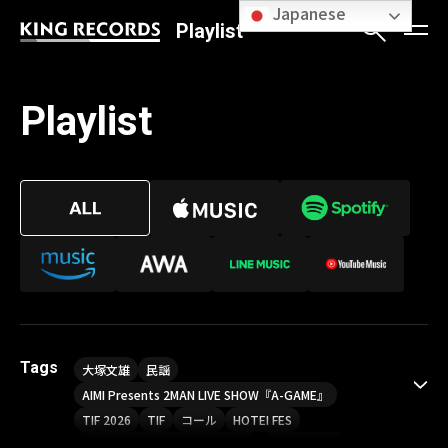
Japanese
Playlist
Playlist
Tags
大塚文雄
民謡
AIMI Presents 2MAN LIVE SHOW『A-GAME』
TIF 2026
TIF
コール
HOTEI FES
Sou LIVE Tour 2026「Finder」
喝采パレード