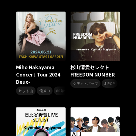
スターダスト☆レビュー
夏曲
ソロコン
魔法少女リリカルなのは
Rain Tree
SAKI
PLUVIA
やついフェス
ポジティブソング
いぬかみっ!
アイドルソング
ごぶごぶフェスティバル2026
Masato
島 憂樹
風水ノ里恒彦
ミスタートロットジャパン
牛島隆太
カモシタサラ
インナージャーニー
本多秀
石田千穂
STU48 9周年コンサート
Miho Nakayama
杉山清貴セレクト
SAKAE SP-RING 2026
SOME MINGLE
南野陽子
Concert Tour 2024 -
FREEDOM NUMBER
JAPAN JAM
JAPAN JAM 2026
ももクロランド
Deux-
,
,
廣野
新井正人
機動戦士ガンダムZZ
ダイアリー
シティ・ポップ
J-POP
80年代
,
,
,
,
的場浩司
Faulieu．
Anime
JELEE
夜クラ
ヒット曲
懐メロ
80年代
90年代
中山美穂
天狼群
ばっどがーる
ノットイコールミー
Your Flower
TRIGENESICA
寺内タケシ
江利チエミ
多聞くん今どっち！？
Johnny
Vtuber
Sumio Shiratori
Moomin
ヒーロー
ももクリ2025
ドレスコーズのクリスマス
ホワイトスコーピオン
ピンキーとキラーズ
TRIX